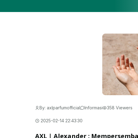
By: axlparfumofficial
Informasi
358 Viewers
2025-02-14 22:43:30
AXL | Alexander : Mempersemba