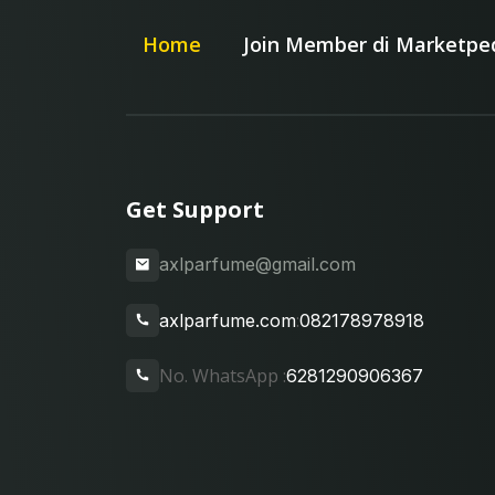
Home
Join Member di Marketpe
Get Support
axlparfume@gmail.com
:
axlparfume.com
082178978918
No. WhatsApp :
6281290906367