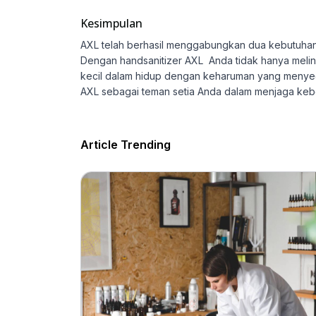
Kesimpulan
AXL telah berhasil menggabungkan dua kebutuhan
Dengan handsanitizer AXL Anda tidak hanya melin
kecil dalam hidup dengan keharuman yang menyega
AXL sebagai teman setia Anda dalam menjaga kebe
Article Trending
wers
ap
XL Parfum