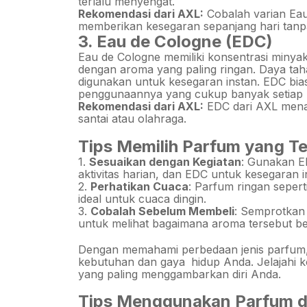
terlalu menyengat.
Rekomendasi dari AXL:
Cobalah varian Eau
memberikan kesegaran sepanjang hari tanp
3. Eau de Cologne (EDC)
Eau de Cologne memiliki konsentrasi minya
dengan aroma yang paling ringan. Daya taha
digunakan untuk kesegaran instan. EDC bia
penggunaannya yang cukup banyak setiap ka
Rekomendasi dari AXL:
EDC dari AXL mena
santai atau olahraga.
Tips Memilih Parfum yang T
1.
Sesuaikan dengan Kegiatan
: Gunakan E
aktivitas harian, dan EDC untuk kesegaran i
2.
Perhatikan Cuaca
: Parfum ringan sepe
ideal untuk cuaca dingin.
3.
Cobalah Sebelum Membeli
: Semprotkan 
untuk melihat bagaimana aroma tersebut b
Dengan memahami perbedaan jenis parfum, 
kebutuhan dan gaya
hidup Anda. Jelajahi
yang paling menggambarkan diri Anda.
Tips Menggunakan Parfum di