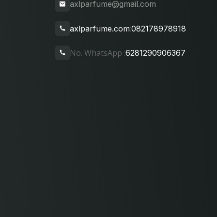
axlparfume@gmail.com
:
axlparfume.com
082178978918
No. WhatsApp :
6281290906367