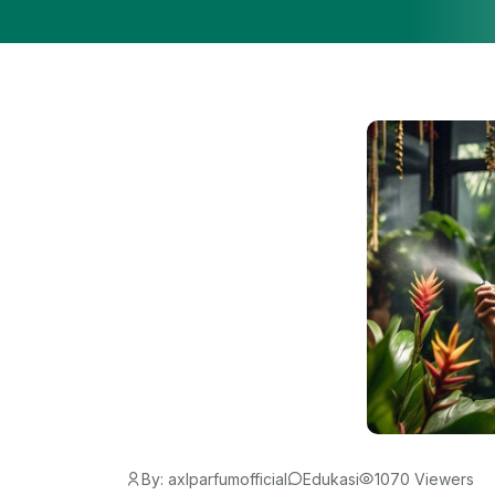
By: axlparfumofficial
Edukasi
1070 Viewers