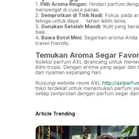
1.
Pilih Aroma Ringan:
Hindari parfum denga
menyengat di cuaca panas.
2.
Semprotkan di Titik Nadi:
Fokus pada are
telinga untuk daya tahan lebih lama.
3.
Gunakan Setelah Mandi:
Kulit yang ber
baik.
4.
Bawa Botol Mini:
Segarkan aroma Anda 
travel-friendly.
Temukan Aroma Segar Favori
Koleksi parfum AXL dirancang untuk memen
iklim tropis. Dengan aroma yang segar dan 
dan nyaman sepanjang hari.
Kunjungi website resmi AXL
http://axlparf
toko terdekat untuk menemukan parfum ya
setiap semprotan dengan parfum segar dari
Article Trending